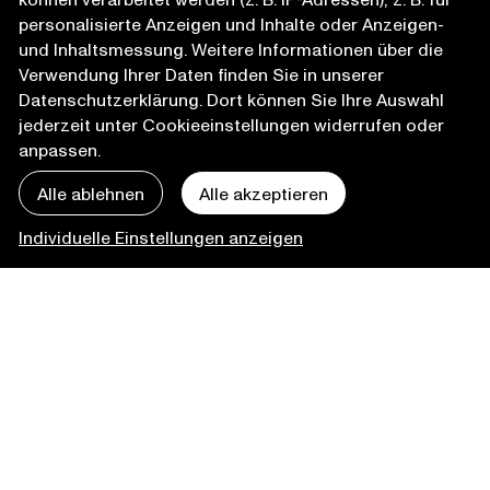
personalisierte Anzeigen und Inhalte oder Anzeigen-
SCHLOSS
LUDWIGS
und Inhaltsmessung. Weitere Informationen über die
FEST
BURG
Verwendung Ihrer Daten finden Sie in unserer
SPIELE
FESTIVAL
Datenschutzerklärung
. Dort können Sie Ihre Auswahl
jederzeit unter Cookieeinstellungen widerrufen oder
#news
#kuenste
#demokratie
#nachhaltigkeit
anpassen.
#resonanz
Alle ablehnen
Alle akzeptieren
Individuelle Einstellungen anzeigen
Teilen Sie Ihre Schlossfestspiele und folgen Sie uns
#ludwigsburgfestival