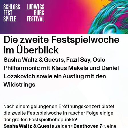
SCHLOSS
LUDWIGS
FEST
BURG
SPIELE
FESTIVAL
Die zweite Festspielwoche
im Überblick
Sasha Waltz & Guests, Fazıl Say, Oslo
Philharmonic mit Klaus Mäkelä und Daniel
Lozakovich sowie ein Ausflug mit den
Wildstrings
Nach einem gelungenen Eröffnungskonzert bietet
die zweite Festspielwoche in rascher Folge einige
der großen Festspielhöhepunkte!
Sasha Waltz & Guests
zeigen
»Beethoven 7«,
eine