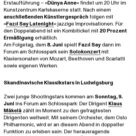
Erstaufführung –
»Dünya Anne«
findet um 20 Uhr im
Kunstzentrum Karlskaserne statt. Nach einem
anschließenden Künstlergespräch
folgen mit
»
Fazıl Say Latenight
«
jazzige Improvisationen. Für
den Doppelabend ist ein Kombiticket mit
20 Prozent
Ermäßigung
erhältlich.
Am Folgetag, dem
8. Juni
spielt
Fazıl Say
dann im
Forum am Schlosspark sein
Solokonzert
mit
Klaviersonaten von Mozart, Beethoven und Scarlatti
sowie eigenen Werken.
Skandinavische Klassikstars in Ludwigsburg
Zwei junge Shootingstars kommen am
Sonntag, 9.
Juni
ins Forum am Schlosspark: Der Dirigent
Klaus
Mäkelä
zählt im Moment zu den gefragtesten
Dirigenten weltweit. Mit seinem Orchester, dem Oslo
Philharmonic, wird er an diesem Abend in doppelter
Funktion zu erleben sein: Der herausragende