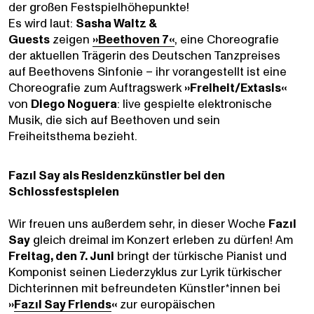
der großen Festspielhöhepunkte!
SCHLOSS
LUDWIGS
Es wird laut:
Sasha Waltz &
FEST
BURG
Guests
zeigen
»
Beethoven 7
«
, eine Choreografie
der aktuellen Trägerin des Deutschen Tanzpreises
SPIELE
FESTIVAL
auf Beethovens Sinfonie – ihr vorangestellt ist eine
Choreografie zum Auftragswerk
»Freiheit/Extasis«
von
Diego Noguera
: live gespielte elektronische
Musik, die sich auf Beethoven und sein
Freiheitsthema bezieht.
Fazıl Say als Residenzkünstler bei den
Schlossfestspielen
Wir freuen uns außerdem sehr, in dieser Woche
Fazıl
Say
gleich dreimal im Konzert erleben zu dürfen! Am
Freitag, den 7. Juni
bringt der türkische Pianist und
Komponist seinen Liederzyklus zur Lyrik türkischer
Dichterinnen mit befreundeten Künstler*innen bei
»
Fazıl Say Friends
«
zur europäischen