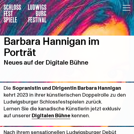
SCHLOSS
LUDWIGS
FEST
BURG
SPIELE
FESTIVAL
Barbara Hannigan im
Porträt
Neues auf der Digitale Bühne
Die
Sopranistin und Dirigentin Barbara Hannigan
kehrt 2023 in ihrer künstlerischen Doppelrolle zu den
Ludwigsburger Schlossfestspielen zurück.
Lernen Sie die kanadische Künstlerin jetzt exklusiv
auf unserer
Digitalen Bühne
kennen.
Nach ihrem sensationellen Ludwigsburger Debüt