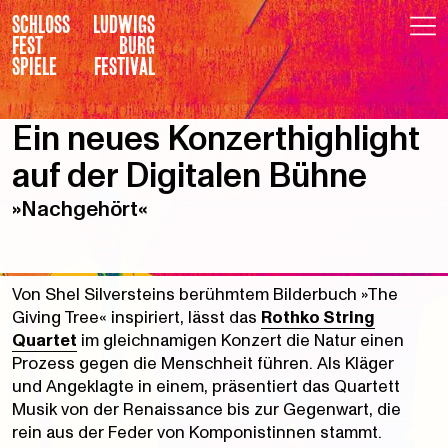
SCHLOSS
LUDWIGS
FEST
BURG
SPIELE
FESTIVAL
Ein neues Konzerthighlight
auf der Digitalen Bühne
»Nachgehört«
Von Shel Silversteins berühmtem Bilderbuch »The
Giving Tree« inspiriert, lässt das
Rothko String
Quartet
im gleichnamigen Konzert die Natur einen
Prozess gegen die Menschheit führen. Als Kläger
und Angeklagte in einem, präsentiert das Quartett
Musik von der Renaissance bis zur Gegenwart, die
rein aus der Feder von Komponistinnen stammt.