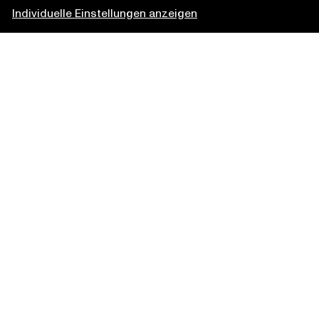
Individuelle Einstellungen anzeigen
#news
#kuenste
#demokratie
#nachhaltigkeit